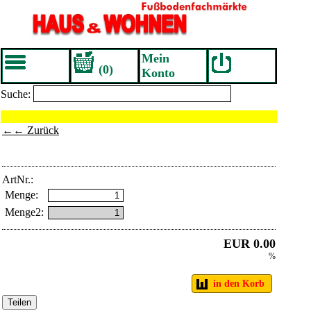
Mein
(0)
Konto
Suche:
←← Zurück
ArtNr.:
Menge:
Menge2:
EUR 0.00
%
in den Korb
Teilen